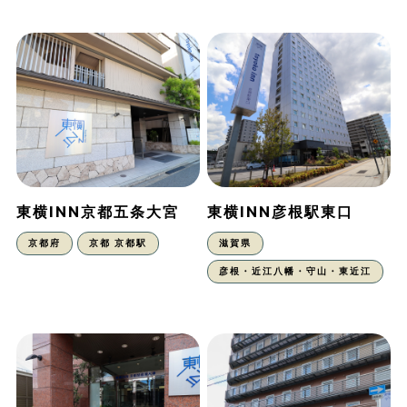
東横INN京都五条大宮
東横INN彦根駅東口
京都府
京都 京都駅
滋賀県
彦根・近江八幡・守山・東近江