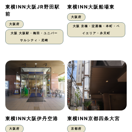
東横INN大阪JR野田駅
東横INN大阪船場東
前
大阪府
大阪府
大阪 京橋・淀屋橋・本町・ベ
大阪 大阪駅・梅田・ユニバー
イエリア・弁天町
サルシティ・尼崎
東横INN大阪伊丹空港
東横INN京都四条大宮
大阪府
京都府