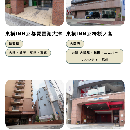
東横INN京都琵琶湖大津
東横INN京橋桜ノ宮
滋賀県
大阪府
大津・雄琴・草津・栗東
大阪 大阪駅・梅田・ユニバー
サルシティ・尼崎